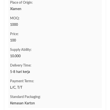
Place of Origin:
Xiamen
MOQ:
1000
Price:
100
Supply Ability:
10.000
Delivery Time:
5-8 hari kerja
Payment Terms:
L/C, T/T
Standard Packaging:
Kemasan Karton