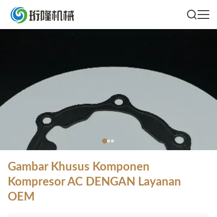
Gambar Khusus Komponen
Kompresor AC DENGAN Layanan
OEM