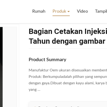
Injeksi Ukuran Sedang Garansi 1 Tahun Dengan Gambar Dan Sampel
Rumah
Produk
Video
Tampi
Bagian Cetakan Injeks
Tahun dengan gambar
Product Summary
Manufaktur Oem ukuran disesuaikan membentu
Produk: Berkumpuladalah pilihan yang sempu
dengan gaya.Dibuat dengan kayu alami, karya b
yang ...