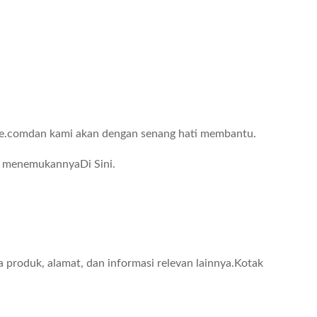
e.com
dan kami akan dengan senang hati membantu.
sa menemukannya
Di Sini
.
 produk, alamat, dan informasi relevan lainnya.Kotak