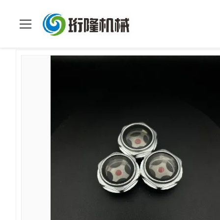
Rumah
>
Produk
>
Cetakan Injeksi Kustom
>
Bagian Cetakan 