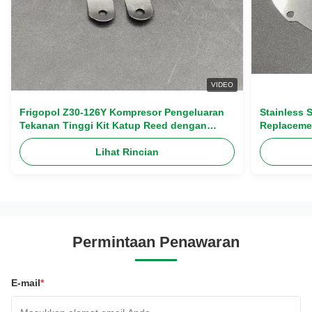
VIDEO
Frigopol Z30-126Y Kompresor Pengeluaran
Stainless 
Tekanan Tinggi Kit Katup Reed dengan
Replaceme
Premium Stainless Steel Complete Overhaul
Exhaust Va
Kit
Lihat Rincian
Permintaan Penawaran
E-mail
*