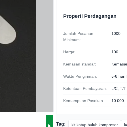
Properti Perdagangan
Jumlah Pesanan
1000
Minimum:
Harga:
100
Kemasan standar:
Kemasan
Waktu Pengiriman:
5-8 hari 
Ketentuan Pembayaran:
L/C, T/T
Kemampuan Pasokan:
10.000
Tag:
kit katup buluh kompresor
k