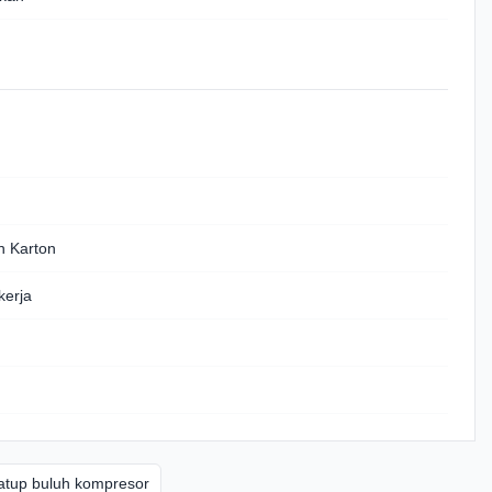
 Karton
kerja
atup buluh kompresor