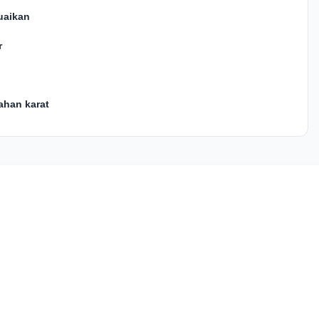
uaikan
r
ahan karat