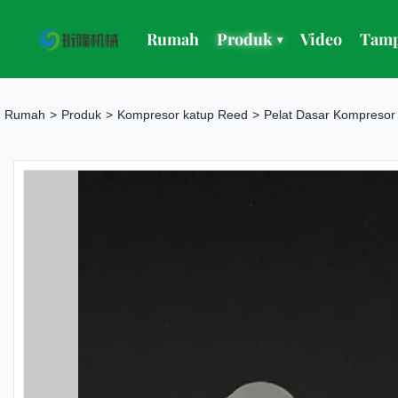
Rumah
Produk
Video
Tamp
▾
Rumah
>
Produk
>
Kompresor katup Reed
>
Pelat Dasar Kompresor 