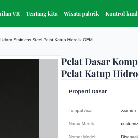
ilan VR
Tentang kita
Wisata pabrik
Kontrol kual
Udara Stainless Steel Pelat Katup Hidrolik OEM
Pelat Dasar Kompr
Pelat Katup Hidr
Properti Dasar
Tempat Asal:
Xiamen
Nama Merek:
customi
Nomor Model:
Disesua