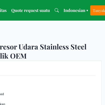
itas
Quote request suatu
Indonesian
Tanyak
▾
esor Udara Stainless Steel
olik OEM
zed
ikan